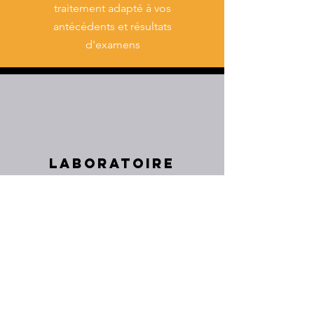
traitement adapté à vos
antécédents et résultats
d'examens
LABORATOIRE
Si nécessaire, nous possédons le
matériel nécessaire pour faire des
analyses complémentaires dans notre
laboratoire