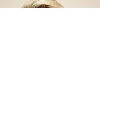
Microinfusion par
Golden Cocktail
Un cocktail personnalisé d'acide
hyaluronique, de toxine botulique et de
PRP est administré par des microaiguilles
dans le derme.